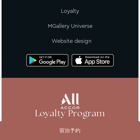
Loyalty
MGallery Universe
Website design
Loyalty Program
Unexpected experiences, generous benefits
宿泊予約
and exclusive rewards. Open the door to