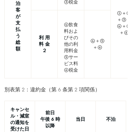
③税金
泊
客
①＋②
が
＋③＋
支
④飲食
④＋⑤
払
料およ
＋⑥
う
利 用
びその
④＋⑤
総
料 金
他の利
＋⑥
額
２
用料金
⑤サー
ビス料
⑥税金
別表第 2：違約金（第 6 条第 2 項関係）
キャンセ
前日
ル・減室
午後 6 時
当日
不泊
の通知を
以降
受けた日