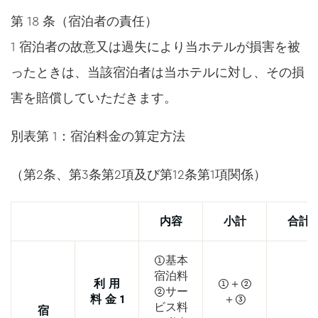
第 18 条（宿泊者の責任）
1 宿泊者の故意又は過失により当ホテルが損害を被
ったときは、当該宿泊者は当ホテルに対し、その損
害を賠償していただきます。
別表第 1：宿泊料金の算定方法
（第2条、第3条第2項及び第12条第1項関係）
内容
小計
合計
①基本
宿泊料
利 用
①＋②
②サー
料 金 1
＋③
ビス料
宿