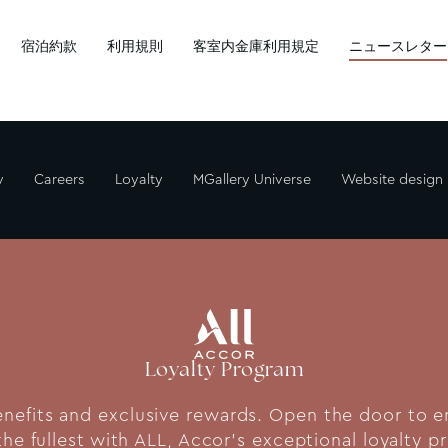
宿泊約款
利用規則
客室内金庫利用規定
ニュースレター
y
Careers
Loyalty
MGallery Universe
Website design
Loyalty Program
fits and exclusive rewards. Open the door to end
 the fullest with ALL, Accor's exceptional loyalty 