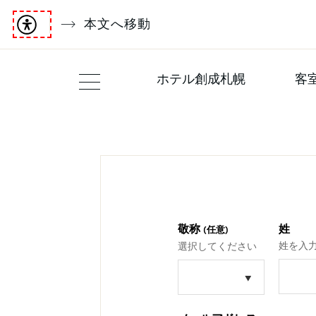
本文へ移動
ホテル創成札幌
客
敬称
姓
(任意)
姓を入
選択してください